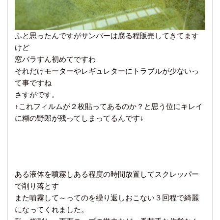
ふと思ったんですがサンバーは腐る程販売してきてます
けど
窓バラすん初めてですわ
それだけモーターやレギュレターにトラブルが少ないっ
て事ですね
さすがです。
↑これフィルムが２枚貼ってあるのか？と思う位にキレイ
に糊の野郎が残ってしまってるんです↓
ある液体を噴霧しある程度の時間放置してスクレッパー
で削り落とす
また噴霧して～ってのを繰り返しおこない３回程で綺麗
になってくれました。