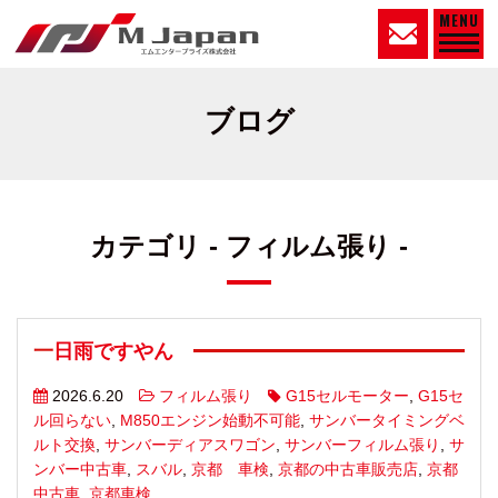
MENU
ブログ
カテゴリ - フィルム張り -
一日雨ですやん
2026.6.20
フィルム張り
G15セルモーター
,
G15セ
ル回らない
,
M850エンジン始動不可能
,
サンバータイミングベ
ルト交換
,
サンバーディアスワゴン
,
サンバーフィルム張り
,
サ
ンバー中古車
,
スバル
,
京都 車検
,
京都の中古車販売店
,
京都
中古車
,
京都車検