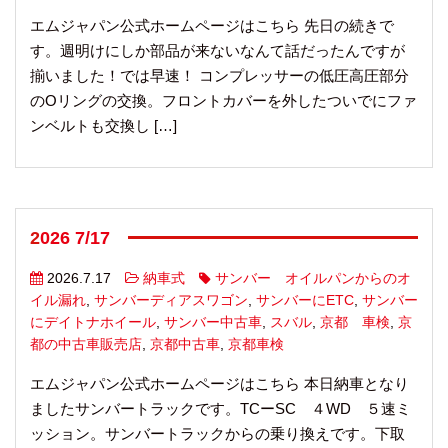
エムジャパン公式ホームページはこちら 先日の続きで
す。週明けにしか部品が来ないなんて話だったんですが
揃いました！では早速！ コンプレッサーの低圧高圧部分
のOリングの交換。フロントカバーを外したついでにファ
ンベルトも交換し […]
2026 7/17
2026.7.17
納車式
サンバー オイルパンからのオ
イル漏れ
,
サンバーディアスワゴン
,
サンバーにETC
,
サンバー
にデイトナホイール
,
サンバー中古車
,
スバル
,
京都 車検
,
京
都の中古車販売店
,
京都中古車
,
京都車検
エムジャパン公式ホームページはこちら 本日納車となり
ましたサンバートラックです。TCーSC ４WD ５速ミ
ッション。サンバートラックからの乗り換えです。下取