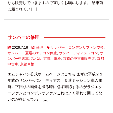
りも販売していきますので宜しくお願いします。 納車前
に頼まれてい […]
サンバーの修理
2026.7.16
修理
サンバー コンデンサファン交換
,
サンバー 夏場のエアコン停止
,
サンバーディアスワゴン
,
サ
ンバー中古車
,
スバル
,
京都 車検
,
京都の中古車販売店
,
京都
中古車
,
京都車検
エムジャパン公式ホームページはこちら まずは平成２１
年式のサンバーバン ディアス ５速ミッション車入庫
時に下回りの画像を撮る時に必ず確認するのがラジエタ
ーファンとコンデンサファンこれはよく潰れて回ってな
いのが多いんでね […]