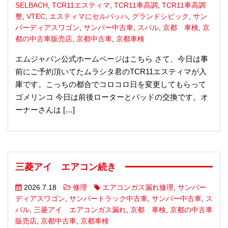
SELBACH
,
TCR11エスティマ
,
TCR11車高調
,
TCR11車高調
整
,
VTEC
,
エスティマにセルバッハ
,
グランドシビック
,
サン
バーディアスワゴン
,
サンバー中古車
,
スバル
,
京都 車検
,
京
都の中古車販売店
,
京都中古車
,
京都車検
エムジャパン公式ホームページはこちら さて、今日は事
前にご予約頂いてたムラシタ君のTCR11エスティマが入
庫です。こっちの都合でコロコロ日を変更してもらって
ゴメリンコ 今日は前後ローターとパッドの交換です。オ
ーナーさんは […]
三菱アイ エアコン続き
2026.7.18
修理
エアコンガス漏れ修理
,
サンバー
ディアスワゴン
,
サンバートラック中古車
,
サンバー中古車
,
ス
バル
,
三菱アイ エアコンガス漏れ
,
京都 車検
,
京都の中古車
販売店
,
京都中古車
,
京都車検