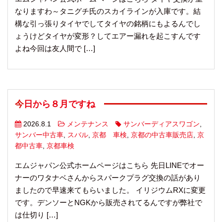
なりますわ～タニグチ氏のスカイラインが入庫です。結
構な引っ張りタイヤでしてタイヤの銘柄にもよるんでし
ょうけどタイヤが変形？してエアー漏れを起こすんです
よね今回は友人間で […]
今日から８月ですね
2026.8.1
メンテナンス
サンバーディアスワゴン
,
サンバー中古車
,
スバル
,
京都 車検
,
京都の中古車販売店
,
京
都中古車
,
京都車検
エムジャパン公式ホームページはこちら 先日LINEでオー
ナーのワタナベさんからスパークプラグ交換の話があり
ましたので早速来てもらいました。 イリジウムRXに変更
です。デンソーとNGKから販売されてるんですが弊社で
は仕切り […]