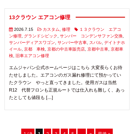
13クラウン エアコン修理
2026.7.15
カスタム
,
修理
１３クラウン エアコ
ン修理
,
グランドシビック
,
サンバー コンデンサファン交換
,
サンバーディアスワゴン
,
サンバー中古車
,
スバル
,
デイトナホ
イール
,
京都 車検
,
京都の中古車販売店
,
京都中古車
,
京都車
検
,
旧車エアコン修理
エムジャパン公式ホームページはこちら 大変長らくお待
たせしました。エアコンのガス漏れ修理にて預かってい
たクラウン やっと直ってきました。使用ガスは当然
R12 代替フロンも正規ルートでは仕入れも難しく、あっ
たとしても値段も […]
1 / 9
1
2
3
4
5
...
»
最後 »