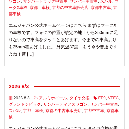
ワゴン
,
サンバートラック中古車
,
サンバー中古車
,
スバル
,
マ
ークX車検
,
京都 車検
,
京都の中古車販売店
,
京都中古車
,
京
都車検
エムジャパン公式ホームページはこちら まずはマークX
の車検です。フォグの位置が規定の地上から250mmに足
りないので車高をグッ！とあげます。今までの車高より
も25mm程あげました。 外気温37度 もう今や普通です
よね！普 […]
2026 8/3
2026.8.3
アルミホイール
,
タイヤ交換
EF9
,
VTEC
,
グランドシビック
,
サンバーディアスワゴン
,
サンバー中古車
,
スバル
,
京都 車検
,
京都の中古車販売店
,
京都中古車
,
京都車
検
エムジャパン公式ホームページはこちら タイヤ交換が重