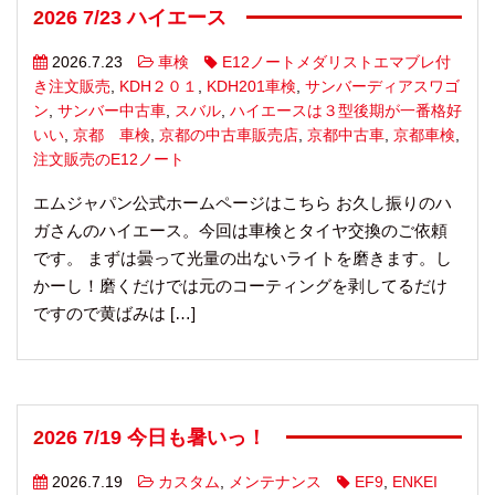
2026 7/23 ハイエース
2026.7.23
車検
E12ノートメダリストエマブレ付
き注文販売
,
KDH２０１
,
KDH201車検
,
サンバーディアスワゴ
ン
,
サンバー中古車
,
スバル
,
ハイエースは３型後期が一番格好
いい
,
京都 車検
,
京都の中古車販売店
,
京都中古車
,
京都車検
,
注文販売のE12ノート
エムジャパン公式ホームページはこちら お久し振りのハ
ガさんのハイエース。今回は車検とタイヤ交換のご依頼
です。 まずは曇って光量の出ないライトを磨きます。し
かーし！磨くだけでは元のコーティングを剥してるだけ
ですので黄ばみは […]
2026 7/19 今日も暑いっ！
2026.7.19
カスタム
,
メンテナンス
EF9
,
ENKEI