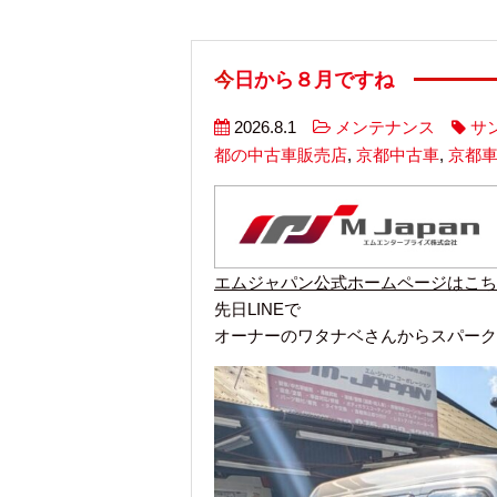
今日から８月ですね
2026.8.1
メンテナンス
サ
都の中古車販売店
,
京都中古車
,
京都
エムジャパン公式ホームページはこち
先日LINEで
オーナーのワタナベさんからスパーク