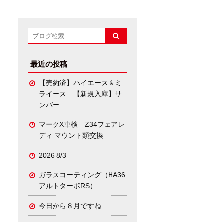
最近の投稿
【売約済】ハイエース＆ミ
ライース 【新規入庫】サ
ンバー
マークX車検 Z34フェアレ
ディ マウント類交換
2026 8/3
ガラスコーティング（HA36
アルトターボRS）
今日から８月ですね