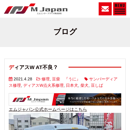
MENU
ブログ
ディアスW AT不良？
2021.4.28
修理
,
豆柴 『うに』
サンバーディア
ス修理
,
ディアスW点火系修理
,
日本犬
,
柴犬
,
豆しば
エムジャパン公式ホームページはこちら