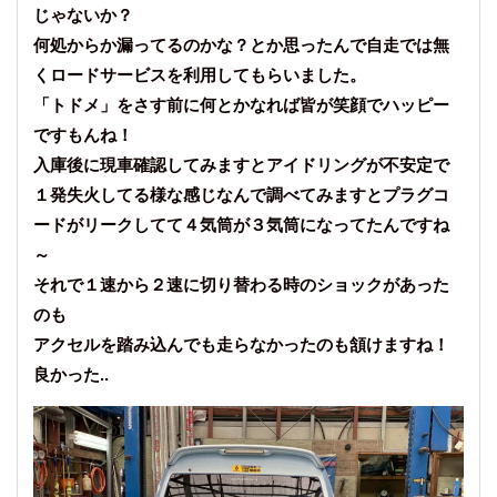
じゃないか？
何処からか漏ってるのかな？とか思ったんで自走では無
くロードサービスを利用してもらいました。
「トドメ」をさす前に何とかなれば皆が笑顔でハッピー
ですもんね！
入庫後に現車確認してみますとアイドリングが不安定で
１発失火してる様な感じなんで調べてみますとプラグコ
ードがリークしてて４気筒が３気筒になってたんですね
～
それで１速から２速に切り替わる時のショックがあった
のも
アクセルを踏み込んでも走らなかったのも頷けますね！
良かった..