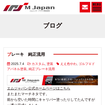
MENU
ブログ
ブレーキ 純正流用
2025.7.4
カスタム
,
塗装
ええ色やわ
,
ゴルフⅤド
アパネル塗装
,
純正ブレーキ流用
エムジャパン公式ホームページはこちら
またまたマーチネタです。
前から空いた時間にキャリパー塗ったりしてたんですが