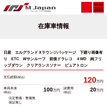
MENU
在庫車情報
日産 エルグランド Xラウンジパッケージ 下廻り画像有
り ETC
Wサンルーフ 前後ドラレコ ４WD 純フリ
ップダウン クリアランスソナー ピュアトロン
支払総額
(税込)
120
万円
車両本体
諸費用
100
20
万円
万円
(税込)
(税込)
法定整備：整備無
保証無し