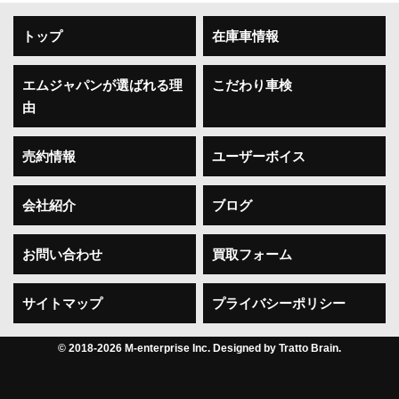
ボディタイプ 軽-RV系
トップ
在庫車情報
ドア数 5ドア
乗員定員 4名
型式 TA-TW2
エムジャパンが選ばれる理
こだわり車検
全長×全幅×全高 3395×1475×1900mm
由
ホイールベース 1885mm
トレッド前／後 1280/1280mm
売約情報
ユーザーボイス
室内長×室内幅×室内高 1840×1325×1390mm
車両重量 1010kg
会社紹介
ブログ
※2004年4月以降の発売車種につきましては、車両本体
価格と消費税相当額（地方消費税額を含む）を含んだ総
お問い合わせ
買取フォーム
額表示（内税）となります。
サイトマップ
プライバシーポリシー
燃費・性能・詳細スペック
エンジン・燃料系
© 2018-2026 M-enterprise Inc. Designed by
Tratto Brain
.
エンジン型式 EN07
最高出力 58ps(43kW)/6000rpm
最大トルク 7.5kg・m(74N・m)/4000rpm