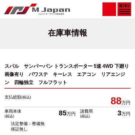
MENU
在庫車情報
スバル サンバーバン トランスポーター 5速 4WD 下廻り
画像有り
パワステ キーレス エアコン リアエンジ
ン 四輪独立 フルフラット
支払総額
(税込)
88
万円
車両本体
諸費用
85
3
万円
万円
(税込)
(税込)
法定整備：整備無
保証無し