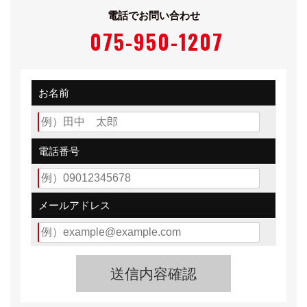
電話でお問い合わせ
低速から力強く加速するスーパーチャージャー付きのモ
075-950-1207
デルが58馬力
自然吸気のモデルが48馬力を発生する。組み合わされる
ミッションは
お名前
インパネシフト3速ATか、フロアシフト5速MT。AT車は
前席サイドウォークスルーを可能にしている。
電話番号
ディアスワゴンのグレード展開はエンジン別に、「ディ
アスワゴン」、「ディアスワゴンスーパーチャージャ
ー」。
メールアドレス
安全装備として、4センサー4チャンネルABS、デュアル
エアバッグを装備。ワゴンらしい装備機能として
オーバーヘッドシェルフ、カーゴソケット(DC12V)、カ
ーゴフックなども備える。メーカー装着オプションとし