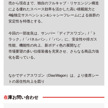
売から現在まで、独自のフルキャブ・リヤエンジン構造
による優れたスペース効率を活かした高い積載能力と
4輪独立サスペンション&シャシーフレームによる抜群の
安定性を特徴とする。
今回の一部改良は、サンバー「ディアスワゴン」/「ト
ラック」/「パネルバン」/「バン」に、安全性や排ガス
性能、機能性の向上、新ボディ色の展開など
市場要望の多い仕様装備を充実させ、さらなる商品力強
化を図っている。
なかでディアスワゴン（DiasWagon）は、より後席シー
トの居住性向上を図り
乗員スペースとして考慮されている5ナンバー乗用モデ
ル。サンバーシリーズ共通の
在庫お問い合わせ
荷台下後輪の後ろに搭載される660ccエンジンは直列4気
筒。