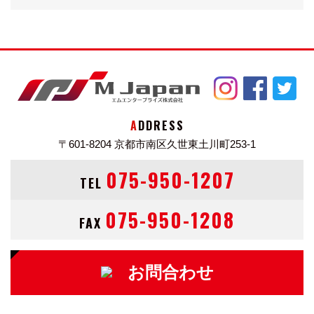
て
タフパッケージ[撥水シート&ドアトリム、撥水ラゲッジ
ルームマット&デッキマット]
スマートキーレスシステムを用意する。
今回、安全性向上となるフロントバンパープロテクタと
ADDRESS
シートベルトリマインダーを標準装備、新ボディ色「ス
〒601-8204
京都市南区久世東土川町253-1
ターリングシルバー・メタリック」を採用した。
075-950-1207
TEL
スバル ディアスワゴン（DIAS_WAGON）スーパーチャ
075-950-1208
FAX
ージャー タフパッケージリミテッド(2007年4月)カタロ
グ・スペック情報 特別・限定
新車価格
お問合わせ
1,626,450円
中古車価格帯
13～168万円中古車検索