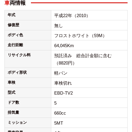
車両情報
年式
平成22年（2010）
修復歴
無し
ボディ色
フロストホワイト（59M）
走行距離
64,045Km
リサイクル料
預託済み 総合計金額に含む
（8820円）
ボディ形状
軽バン
車検
車検切れ
型式
EBD-TV2
ドア数
5
排気量
660cc
ミッション
5MT