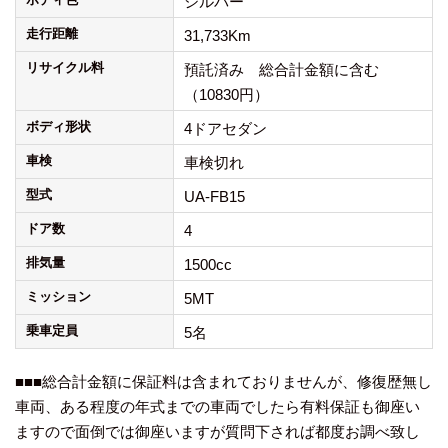
シルバー
走行距離
31,733Km
リサイクル料
預託済み 総合計金額に含む
（10830円）
ボディ形状
4ドアセダン
車検
車検切れ
型式
UA-FB15
ドア数
4
排気量
1500cc
ミッション
5MT
乗車定員
5名
■■■総合計金額に保証料は含まれておりませんが、修復歴無し
車両、ある程度の年式までの車両でしたら有料保証も御座い
ますので面倒では御座いますが質問下されば都度お調べ致し