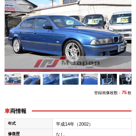
75
登録画像枚数：
枚
車両情報
年式
平成14年（2002）
修復歴
なし