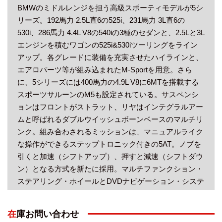
BMWのミドルレンジを担う高級スポーティモデルが5シ
リーズ。192馬力 2.5L直6の525i、231馬力 3L直6の
530i、286馬力 4.4L V8の540iの3種のセダンと、2.5Lと3L
エンジンを積むワゴンの525i&530iツーリングをライン
アップ。各グレードに装備を充実させたハイラインと、
エアロパーツ等が組み込まれたM-Sportを用意。さら
に、5シリーズには400馬力の4.9L V8に6MTを搭載する
スポーツサルーンのM5も設定されている。サスペンシ
ョンはフロントがストラット、リヤはインテグラルアー
ムと呼ばれるダブルウイッシュボーンベースのマルチリ
ンク。組み合わされるミッションは、マニュアルライク
な操作ができるステップトロニック付きの5AT。ノブを
引くと加速（シフトアップ）、押すと減速（シフトダウ
ン）となる方式を新たに採用。マルチファンクション・
ステアリング・ホイールとDVDナビゲーション・システ
ムは標準で装備される。安全機構として全車にデュアル
&ITSヘッド&前後サイドエアバッグ、ABS、オートマチ
在庫お問い合わせ
ック・スタビリティ+トラクション・コントロール（M5