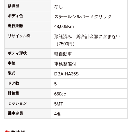
修復歴
なし
ボディ色
スチールシルバーメタリック
走行距離
48,005Km
リサイクル料
預託済み 総合計金額に含まない
（7500円）
ボディ形状
軽自動車
車検
車検整備付
型式
DBA-HA36S
ドア数
5
排気量
660cc
ミッション
5MT
乗車定員
4名