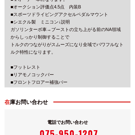
■オークション評価点4.5点 内装B
■スポーツドライビングアクセルペダルマウント
■シエクル製 ミニコン↓説明
ガソリンターボ車→ブーストの⽴ち上がる前のNA領域
からしっかり制御することで
トルクのつながりがスムーズになり全域でパワフルなト
ルク特性になります。
■フットレスト
■リアモノコックバー
■フロントフロアー補強バー
■クラッチケーブルブラケットカラー
■パワーブレースフロントメンバリア
在庫お問い合わせ
電話でお問い合わせ
アルトターボRSをベースに、クルマを操る楽しさを追
075-950-1207
求し、さらに走りを磨き上げた軽ホットハッチを目指し