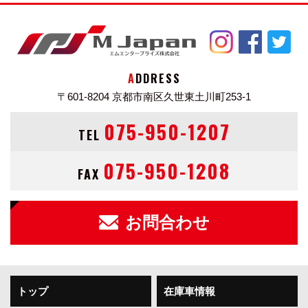
スポーツドライビングがより楽しめる5速マニュアルモ
ード付パドルシフトを装備。今回、5AGS車に衝突被害
軽減ブレーキ「デュアルセンサーブレーキサポート」を
採用。
ADDRESS
あわせて誤発進抑制機能、車線逸脱警報機能、ふらつき
〒601-8204
京都市南区久世東土川町253-1
警報機能、先行車発進お知らせ機能、ハイビームアシス
トを搭載。
075-950-1207
TEL
リヤバンパーに内蔵した4つの超音波センサーで後退時
075-950-1208
FAX
の衝突回避または被害軽減を図る「後退時ブレーキサポ
ート」、後方誤発進抑制機能
リヤパーキングセンサーを搭載し、予防安全技術「スズ
お問合わせ
キセーフティサポート」の機能を充実させた。
ボディカラーは、新設定の「ブリスクブルーメタリッ
トップ
在庫車情報
ク」を含む全4色を用意。