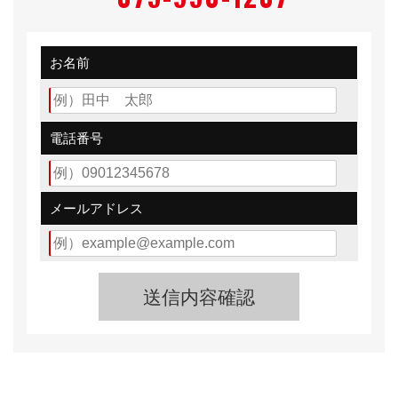
た「アルトワークス」。
お名前
660cc 水冷直列3気筒インタークーラーターボを搭載し
新たに専用開発したショートストロークの5速マニュア
電話番号
ルトランスミッションと専用チューニングの5速オート
ギヤシフト（5AGS）を設定。
メールアドレス
5速マニュアルトランスミッションは、1速から4速をク
ロスレシオ化し、エンジンのトルクの厚い回転域でつな
がりの良いギヤ比とすることで
スポーティーな走りとシフトチェンジすることの楽しさ
を追求。
5速オートギヤシフト（5AGS）は