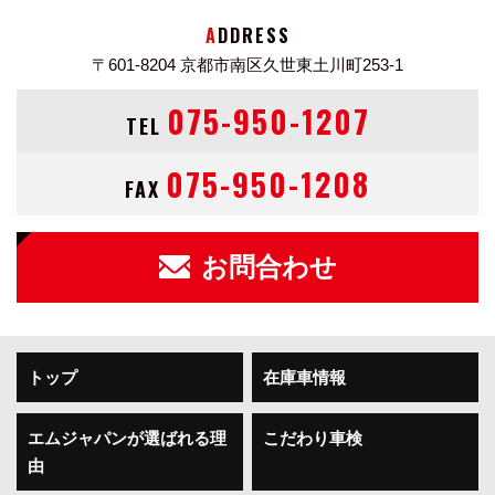
ADDRESS
今回、安全性向上となるフロントバンパープロテクタと
〒601-8204
京都市南区久世東土川町253-1
シートベルトリマインダーを標準装備、新ボディ色「ス
ターリングシルバー・メタリック」を採用した。
075-950-1207
TEL
スバル ディアスワゴン（DIAS_WAGON）スーパーチャ
075-950-1208
FAX
ージャー(2008年7月)カタログ・スペック情報
新車価格
1,527,750円
お問合わせ
中古車価格帯
8.5～158万円中古車検索
ボディタイプ 軽-RV系
ドア数 5ドア
トップ
在庫車情報
乗員定員 4名
型式 ABA-TW2
全長×全幅×全高 3395×1475×1900mm
エムジャパンが選ばれる理
こだわり車検
ホイールベース 1885mm
由
トレッド前／後 1280/1280mm