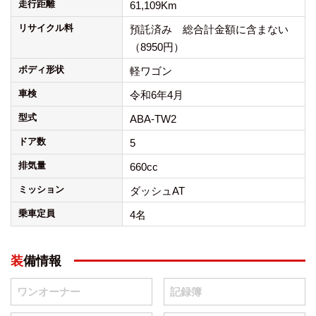
走行距離
61,109Km
リサイクル料
預託済み 総合計金額に含まない
（8950円）
ボディ形状
軽ワゴン
車検
令和6年4月
型式
ABA-TW2
ドア数
5
排気量
660cc
ミッション
ダッシュAT
乗車定員
4名
装備情報
ワンオーナー
記録簿