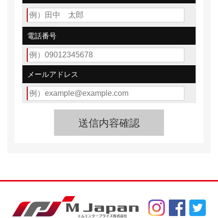
AT車は前席サイドウォークスルーを可能にしている。デ
ィアスワゴンのグレード展開はエンジン別に、「ディア
電話番号
スワゴン」、「ディアスワゴンスーパーチャージャ
ー」。
メールアドレス
安全装備として、4センサー4チャンネルABS、デュアル
エアバッグを装備。
ワゴンらしい装備機能として、オーバーヘッドシェル
フ、カーゴソケット(DC12V)
カーゴフックなども備える。
メーカー装着オプションとして、タフパッケージ[撥水
シート&ドアトリム、撥水ラゲッジルームマット&デッ
キマット]
スマートキーレスシステムを用意する。