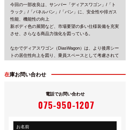
今回の一部改良は、サンバー「ディアスワゴン」/「ト
ラック」/「パネルバン」/「バン」に、安全性や排ガス
性能、機能性の向上
新ボディ色の展開など、市場要望の多い仕様装備を充実
させ、さらなる商品力強化を図っている。
なかでディアスワゴン（DiasWagon）は、より後席シー
トの居住性向上を図り、乗員スペースとして考慮されて
いる5ナンバー乗用モデル。
在庫お問い合わせ
サンバーシリーズ共通の、荷台下後輪の後ろに搭載され
る660ccエンジンは直列4気筒。
電話でお問い合わせ
低速から力強く加速するスーパーチャージャー付きのモ
075-950-1207
デルが58馬力、自然吸気のモデルが48馬力を発生する。
組み合わされるミッションは、インパネシフト3速AT
お名前
か、フロアシフト5速MT。