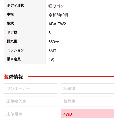
ボディ形状
軽ワゴン
車検
令和5年9月
型式
ABA-TW2
ドア数
5
排気量
660cc
ミッション
5MT
乗車定員
4名
装備情報
ワンオーナー
記録簿
正規輸入車
禁煙車
未使用車
4WD