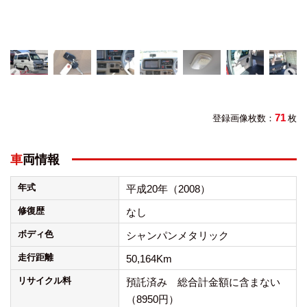
71
登録画像枚数：
枚
車両情報
年式
平成20年（2008）
修復歴
なし
ボディ色
シャンパンメタリック
走行距離
50,164Km
リサイクル料
預託済み 総合計金額に含まない
（8950円）