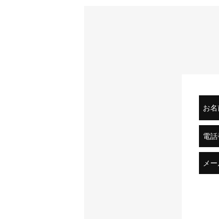
お名
電話
メー