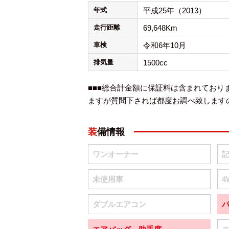
年式
平成25年（2013）
走行距離
69,648Km
車検
令和6年10月
排気量
1500cc
■■■総合計金額に保証料は含まれてお
ますが質問下されば都度お調べ致しますの
装備情報
ワンオーナー
未使用車
4
ダブルエアコン