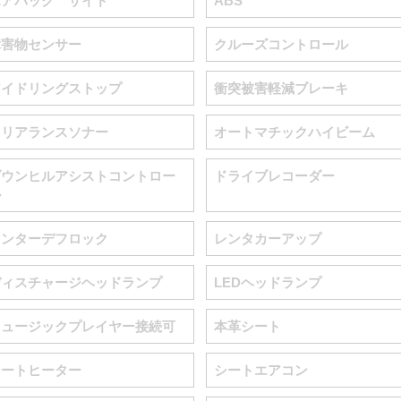
エアバッグ サイド
ABS
障害物センサー
クルーズコントロール
アイドリングストップ
衝突被害軽減ブレーキ
クリアランスソナー
オートマチックハイビーム
ダウンヒルアシストコントロー
ドライブレコーダー
ル
センターデフロック
レンタカーアップ
ディスチャージヘッドランプ
LEDヘッドランプ
ミュージックプレイヤー接続可
本革シート
シートヒーター
シートエアコン