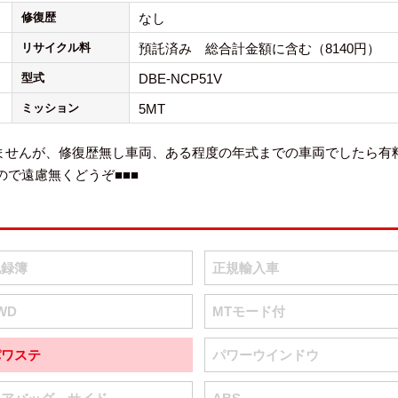
修復歴
なし
リサイクル料
預託済み 総合計金額に含む（8140円）
型式
DBE-NCP51V
ミッション
5MT
りませんが、修復歴無し車両、ある程度の年式までの車両でしたら有
で遠慮無くどうぞ■■■
記録簿
正規輸入車
WD
MTモード付
パワステ
パワーウインドウ