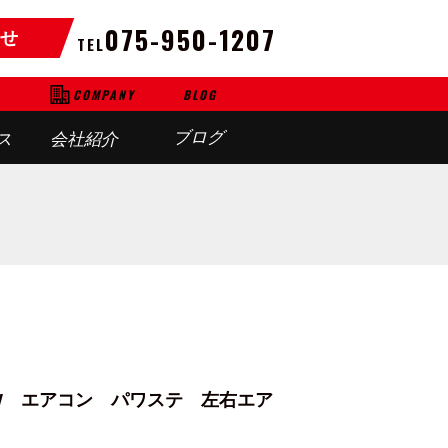
075-950-1207
せ
TEL
BLOG
COMPANY
ブログ
ス
会社紹介
W エアコン パワステ 左右エア