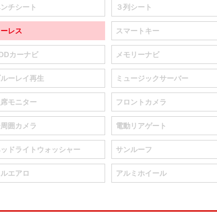
ベンチシート
３列シート
キーレス
スマートキー
DDカーナビ
メモリーナビ
ブルーレイ再生
ミュージックサーバー
後席モニター
フロントカメラ
全周囲カメラ
電動リアゲート
ヘッドライトウォッシャー
サンルーフ
フルエアロ
アルミホイール