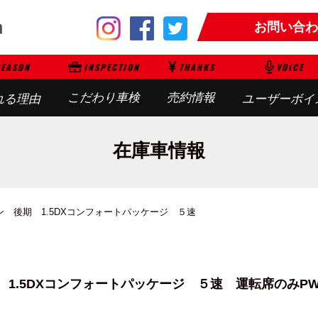
お問い合わ
EASON
INSPECTION
THANKS
VOICE
こだわり車検
売約情報
れる理由
ユーザーボイ
在庫車情報
ン 後期 1.5DXコンフォートパッケージ ５速
 1.5DXコンフォートパッケージ ５速
運転席のみP