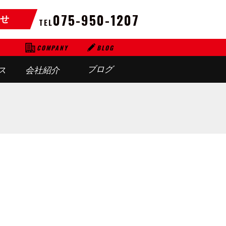
075-950-1207
せ
TEL
BLOG
COMPANY
ブログ
ス
会社紹介