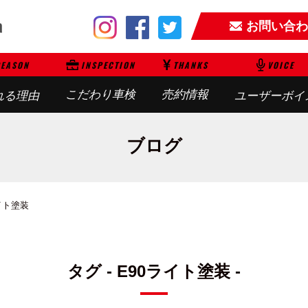
お問い合わ
EASON
INSPECTION
THANKS
VOICE
こだわり車検
売約情報
れる理由
ユーザーボイ
ブログ
イト塗装
タグ - E90ライト塗装 -