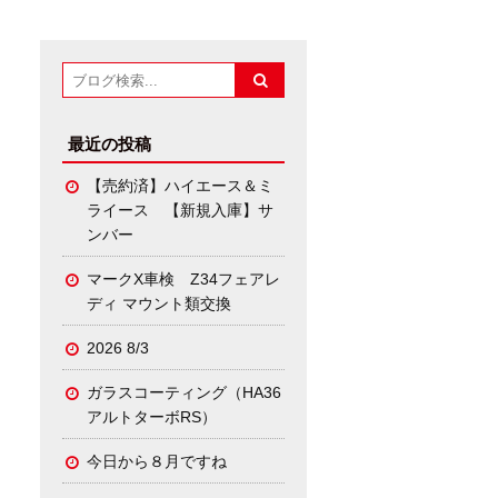
最近の投稿
【売約済】ハイエース＆ミ
ライース 【新規入庫】サ
ンバー
マークX車検 Z34フェアレ
ディ マウント類交換
2026 8/3
ガラスコーティング（HA36
アルトターボRS）
今日から８月ですね