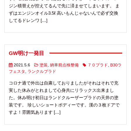
ジン積替えが控えてるんで先に済ませてしまいます。 ま
ずはエンジンオイル3.5ℓ 高いもんじゃないんで必ず交換
してるドレンワ […]
GW明け一発目
2021.5.6
塗装
,
納車前点検整備
７０プラド
,
B30ラ
フェスタ
,
ランクルプラド
コロナ過で外出は自粛しておりましたがそれはそれで充
実した休みがとれまして心身共にリラックス出来まし
た。休み明け初日はランドクルーザープラドの天井の塗
装です。 珍しいショートボディーです。漢の３枚ドアで
すよ！雰囲気あります […]