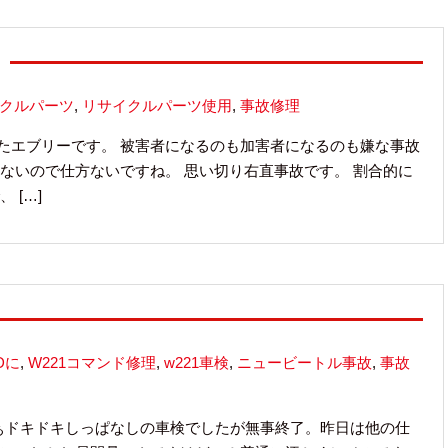
クルパーツ
,
リサイクルパーツ使用
,
事故修理
たエブリーです。 被害者になるのも加害者になるのも嫌な事故
ないので仕方ないですね。 思い切り右直事故です。 割合的に
 […]
Dに
,
W221コマンド修理
,
w221車検
,
ニュービートル事故
,
事故
まぁドキドキしっぱなしの車検でしたが無事終了。昨日は他の仕