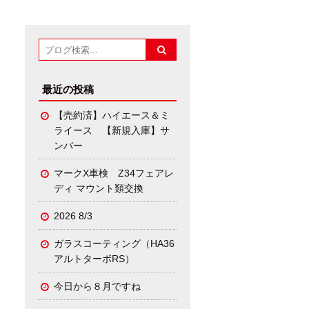
最近の投稿
【売約済】ハイエース＆ミ
ライース 【新規入庫】サ
ンバー
マークX車検 Z34フェアレ
ディ マウント類交換
2026 8/3
ガラスコーティング（HA36
アルトターボRS）
今日から８月ですね