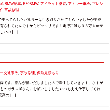
of
,
BMW納車
,
E90BMW
,
アイライト塗装
,
アトレー車検
,
プレシ
イ
,
事故修理
で乗ってらしたパルサーは引き取りさせてもらいましたが平成
有されてたんですからビックリです！走行距離も３３万ｋｍ乗
いの […]
ー交通事故
,
事故修理
,
保険見積もり
両です。部品が揃いだしましたので着手していきます。さすが
ものガラス屋さんにお願いしました いつもええ仕事してくれ
め […]