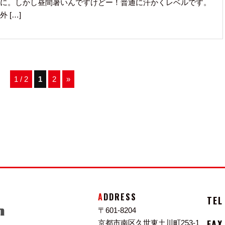
に。しかし昼間暑いんですけどー！普通に汗かくレベルです。
 […]
1 / 2
1
2
»
ADDRESS
TEL
〒601-8204
FAX
京都市南区久世東土川町253-1