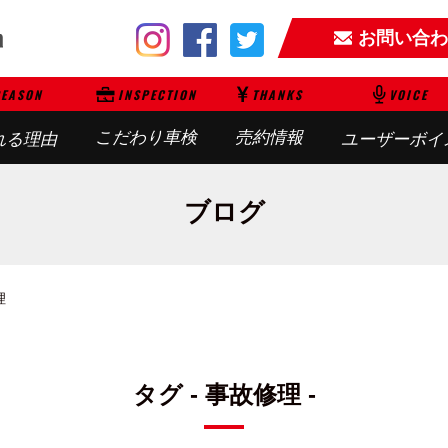
お問い合わ
EASON
INSPECTION
THANKS
VOICE
こだわり車検
売約情報
れる理由
ユーザーボイ
ブログ
理
タグ - 事故修理 -