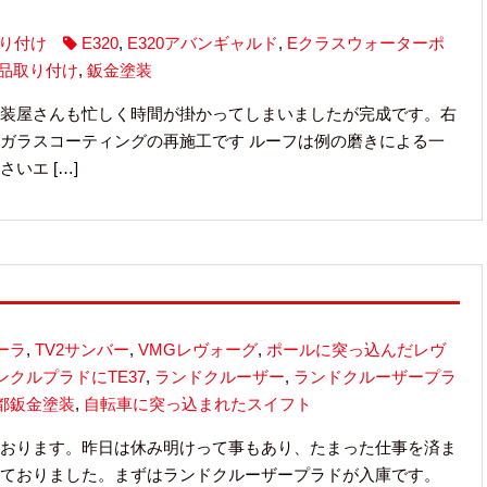
り付け
E320
,
E320アバンギャルド
,
Eクラスウォーターポ
品取り付け
,
鈑金塗装
装屋さんも忙しく時間が掛かってしまいましたが完成です。右
ガラスコーティングの再施工です ルーフは例の磨きによる一
いエ […]
ーラ
,
TV2サンバー
,
VMGレヴォーグ
,
ポールに突っ込んだレヴ
ンクルプラドにTE37
,
ランドクルーザー
,
ランドクルーザープラ
都鈑金塗装
,
自転車に突っ込まれたスイフト
おります。昨日は休み明けって事もあり、たまった仕事を済ま
ておりました。まずはランドクルーザープラドが入庫です。