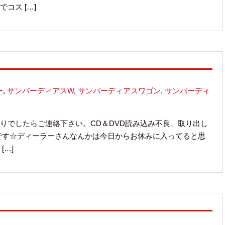
コス […]
ー
,
サンバーディアスW
,
サンバーディアスワゴン
,
サンバーディ
困りでしたらご連絡下さい。CD＆DVD読み込み不良、取り出し
です☆ディーラーさんなんかは今日からお休みに入ってると思
[…]