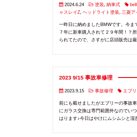
2024.6.24
塗装
,
納車式
bell
ャスレイZ
,
ヘッドライト塗装
,
三菱ア
一昨日に納めましたBMWです。今ま
７年に新車購入されて２９年間！？所
られてたので、さすがに店頭販売は厳し
2023 9/15 事故車修理
2023.9.15
事故修理
エブリ
前にも載せましたがエブリーの事故車
にガラス交換は専門範囲外なのでいつ
はります♪今日はやけにムシムシと湿度高