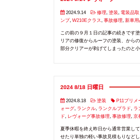
2024.9.14
修理
,
塗装
,
電装品取
ンプ
,
W210Eクラス
,
事故修理
,
新車用
この前の９月１日の記事の続きです塗
リアの修復からルーフの塗装、からの
部分クリアーが剥げてしまったのと小さ
2024 8/18 日曜日
2024.8.18
塗装
P11プリメ
ォーグ
,
ランクル
,
ランクルプラド
,
ラ
ド
,
レヴォーグ事故修理
,
事故修理
,
京
夏季休暇を終え昨日から通常営業して
せたり単独の軽い事故見積もりなどし