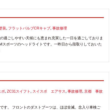
塗装
,
フラットバルブCRキャブ
,
事故修理
の過ごしやすい天候にも恵まれ充実した一日を過ごしておりま
0i Mスポーツのヘッドライトです。一昨日から段取りしておいた
]
スポ
,
ZC31スイフト
,
スイスポ エアサス
,
事故修理
,
京都 事故
です。 フロントのダストブーツは、ほぼ全滅。念入り車検ご