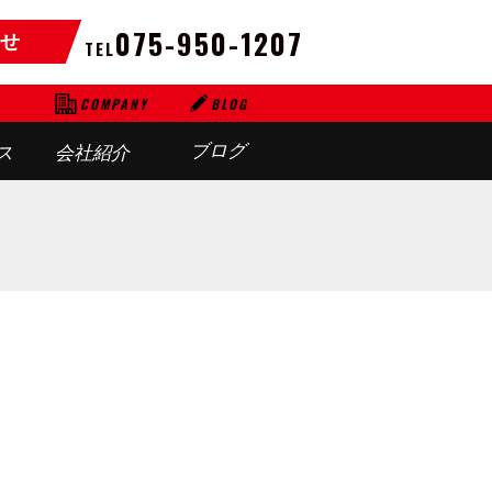
075-950-1207
せ
TEL
BLOG
COMPANY
ブログ
ス
会社紹介