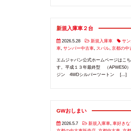
新規入庫車２台
2026.5.28
新規入庫車
サン
車
,
サンバー中古車
,
スバル
,
京都の中
エムジャパン公式ホームページはこち
す。平成１３年最終型 （APWE50）
ジン 4WDシルバーツートン […]
GWおしまい
2026.5.7
新規入庫車
,
車好きな
京都の中古車販売店
,
京都中古車
,
京