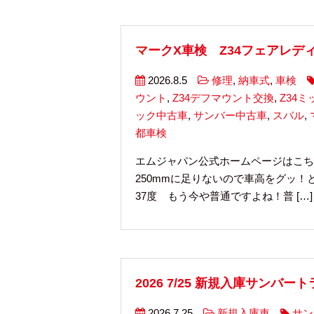
マークX車検 Z34フェアレデ
2026.8.5
修理
,
納車式
,
車検
ウント
,
Z34デフマウント交換
,
Z34
ック中古車
,
サンバー中古車
,
スバル
,
都車検
エムジャパン公式ホームページはこち
250mmに足りないので車高をグッ！
37度 もう今や普通ですよね！普 […]
2026 7/25 新規入庫サンバ
2026.7.25
新規入庫車
サン