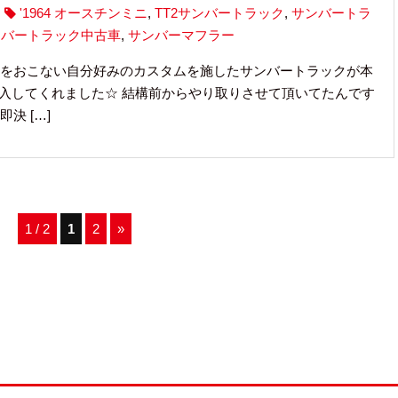
'1964 オースチンミニ
,
TT2サンバートラック
,
サンバートラ
ンバートラック中古車
,
サンバーマフラー
をおこない自分好みのカスタムを施したサンバートラックが本
入してくれました☆ 結構前からやり取りさせて頂いてたんです
決 […]
1 / 2
1
2
»