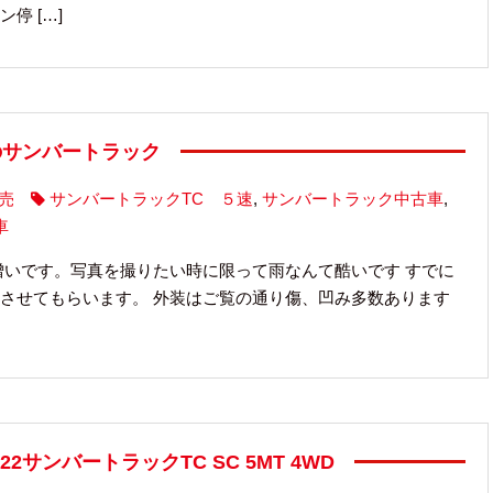
停 […]
入庫のサンバートラック
売
サンバートラックTC ５速
,
サンバートラック中古車
,
車
憎いです。写真を撮りたい時に限って雨なんて酷いです すでに
させてもらいます。 外装はご覧の通り傷、凹み多数あります
H22サンバートラックTC SC 5MT 4WD