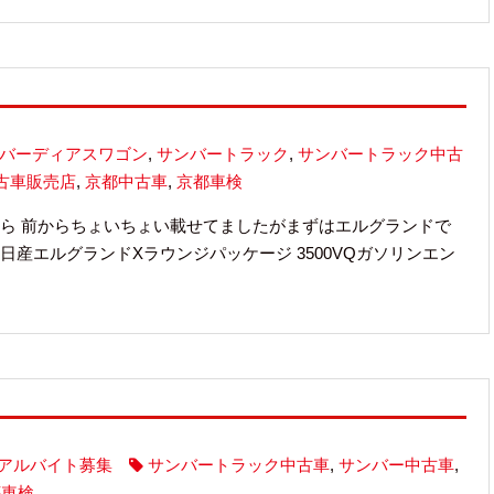
バーディアスワゴン
,
サンバートラック
,
サンバートラック中古
古車販売店
,
京都中古車
,
京都車検
ら 前からちょいちょい載せてましたがまずはエルグランドで
日産エルグランドXラウンジパッケージ 3500VQガソリンエン
アルバイト募集
サンバートラック中古車
,
サンバー中古車
,
都車検