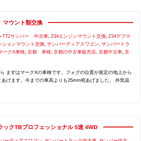
ィ マウント類交換
TT2サンバー 中古車
,
Z34エンジンマウント交換
,
Z34デフマ
ミッションマウント交換
,
サンバーディアスワゴン
,
サンバートラ
マークX車検
,
京都 車検
,
京都の中古車販売店
,
京都中古車
,
京
ら まずはマークXの車検です。フォグの位置が規定の地上から
とあげます。今までの車高よりも25mm程あげました。 外気温
ートラックTBプロフェッショナル 5速 4WD
バーディアスワゴン
,
サンバートラック中古車
,
サンバー中古