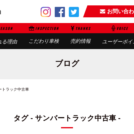
お問い合わ
EASON
INSPECTION
THANKS
VOICE
こだわり車検
売約情報
れる理由
ユーザーボイ
ブログ
ートラック中古車
タグ - サンバートラック中古車 -