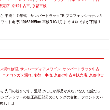
販売店
,
京都中古車
,
京都車検
ら 平成１７年式 サンバートラックTB プロフェッショナル５
イト走行距離62495km 車検R10/1月まで ４駆ですが下廻り
ス漏れ修理
,
サンバーディアスワゴン
,
サンバートラック中古
 エアコンガス漏れ
,
京都 車検
,
京都の中古車販売店
,
京都中古
ら 先日の続きです。週明けにしか部品が来ないなんて話だっ
コンプレッサーの低圧高圧部分のOリングの交換。フロントカバ
し […]