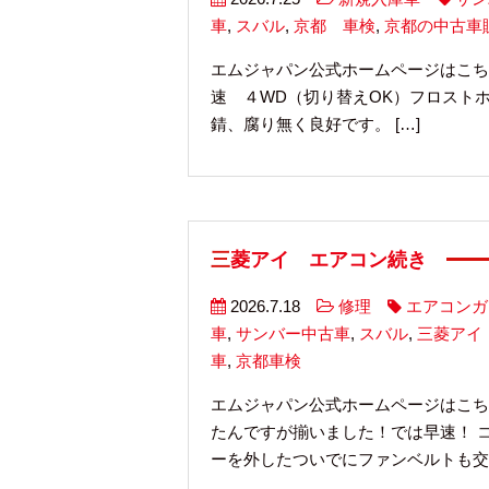
車
,
スバル
,
京都 車検
,
京都の中古車
エムジャパン公式ホームページはこち
速 ４WD（切り替えOK）フロストホワ
錆、腐り無く良好です。 […]
三菱アイ エアコン続き
2026.7.18
修理
エアコンガ
車
,
サンバー中古車
,
スバル
,
三菱アイ
車
,
京都車検
エムジャパン公式ホームページはこち
たんですが揃いました！では早速！ 
ーを外したついでにファンベルトも交換