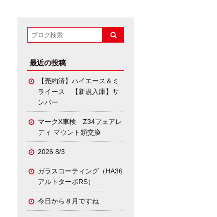
最近の投稿
【売約済】ハイエース＆ミ
ライース 【新規入庫】サ
ンバー
マークX車検 Z34フェアレ
ディ マウント類交換
2026 8/3
ガラスコーティング（HA36
アルトターボRS）
今日から８月ですね