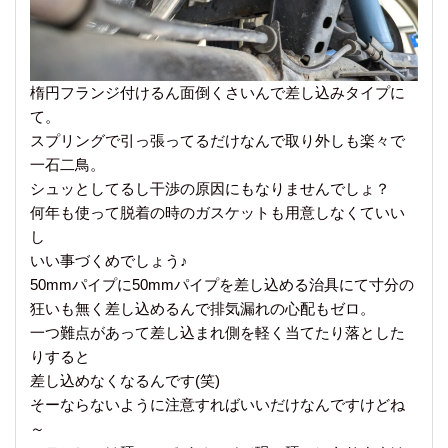
楕円フランジ付けるん面倒くさいんで差し込みタイプに
て。
スプリングで引っ張ってるだけなんで取り外しも楽々で
一石二鳥。
シュッとしてるし干渉の原因にもなりませんでしょ？
何年も使って脱着の時のガスケットも用意しなくていい
し
いい事づくめでしょう♪
50mmパイプに50mmパイプを差し込める治具にて寸分の
狂いも無く差し込めるんで排気漏れの心配もゼロ。
一つ難点があって差し込まれ側を軽く当てたり落とした
りすると
差し込めなくなるんです(笑)
そーならないように注意すればいいだけなんですけどね
～