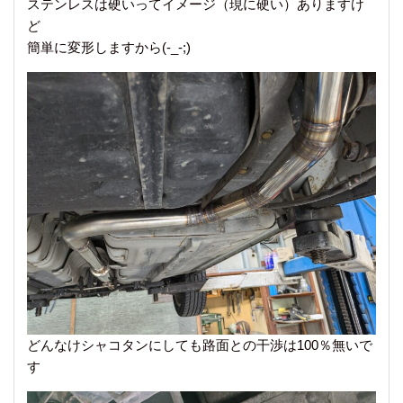
ステンレスは硬いってイメージ（現に硬い）ありますけ
ど
簡単に変形しますから(-_-;)
どんなけシャコタンにしても路面との干渉は100％無いで
す