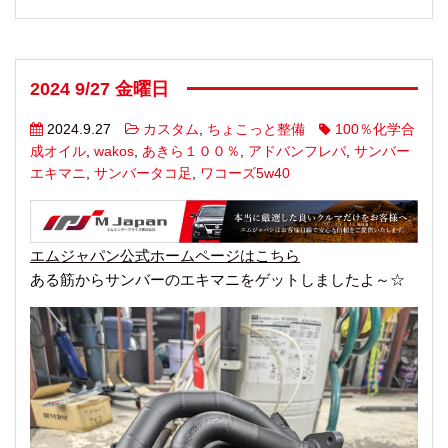
2024 9/27 金曜日
2024.9.27
カスタム
,
ちょこっと整備
100％化学合
成オイル
,
wakos
,
あきら１００％
,
アドバンフレバ
,
サンバー
エキマニ
,
サンバータコ足
,
ワコーズ5w40
エムジャパン公式ホームページはこちら
ある筋からサンバーのエキマニをゲットしましたよ～☆