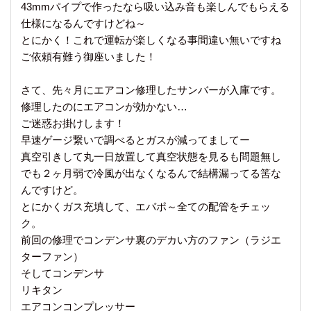
43mmパイプで作ったなら吸い込み音も楽しんでもらえる
仕様になるんですけどね～
とにかく！これで運転が楽しくなる事間違い無いですね
ご依頼有難う御座いました！
さて、先々月にエアコン修理したサンバーが入庫です。
修理したのにエアコンが効かない…
ご迷惑お掛けします！
早速ゲージ繋いで調べるとガスが減ってましてー
真空引きして丸一日放置して真空状態を見るも問題無し
でも２ヶ月弱で冷風が出なくなるんで結構漏ってる筈な
んですけど。
とにかくガス充填して、エバポ～全ての配管をチェッ
ク。
前回の修理でコンデンサ裏のデカい方のファン（ラジエ
ターファン）
そしてコンデンサ
リキタン
エアコンコンプレッサー