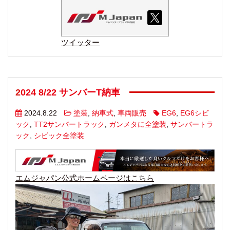
ツイッター
2024 8/22 サンバーT納車
2024.8.22
塗装
,
納車式
,
車両販売
EG6
,
EG6シビ
ック
,
TT2サンバートラック
,
ガンメタに全塗装
,
サンバートラ
ック
,
シビック全塗装
エムジャパン公式ホームページはこちら