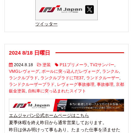
ツイッター
2024 8/18 日曜日
2024.8.18
塗装
P11プリメーラ
,
TV2サンバー
,
VMGレヴォーグ
,
ポールに突っ込んだレヴォーグ
,
ランクル
,
ランクルプラド
,
ランクルプラドにTE37
,
ランドクルーザー
,
ランドクルーザープラド
,
レヴォーグ事故修理
,
事故修理
,
京都
鈑金塗装
,
自転車に突っ込まれたスイフト
エムジャパン公式ホームページはこちら
夏季休暇を終え昨日から通常営業しております。
昨日は休み明けって事もあり、たまった仕事を済ませた