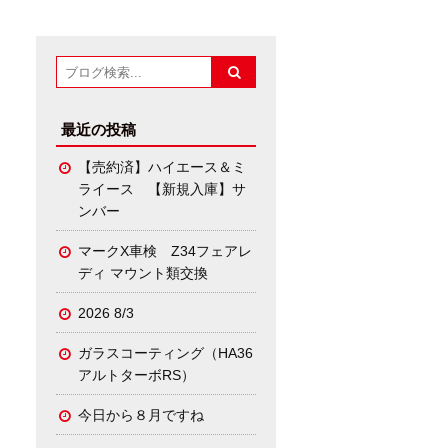
最近の投稿
【売約済】ハイエース＆ミ
ライース 【新規入庫】サ
ンバー
マークX車検 Z34フェアレ
ディ マウント類交換
2026 8/3
ガラスコーティング（HA36
アルトターボRS）
今日から８月ですね