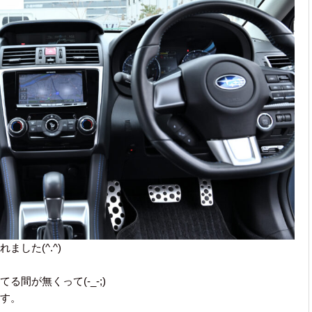
した(^.^)
間が無くって(-_-;)
す。