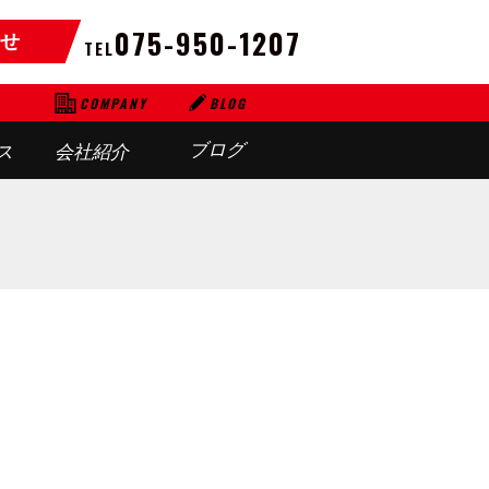
075-950-1207
せ
TEL
BLOG
COMPANY
ブログ
ス
会社紹介