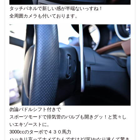
タッチパネルで新しい感が半端ないっすね！
全周囲カメラも付いております。
勿論パドルシフト付きで
スポーツモードで排気管のバルブも開きグッ！と荒々し
いエキゾーストに。
3000ccのターボで４３０馬力
ハッキリ言ってナメてたんですけど(笑)かなり速くて驚き