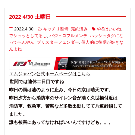
2022 4/30 土曜日
2022.4.30
キッチリ整備
,
売約済み
V45はいいね
,
でシュッとしてるし
,
パジェロフルメンテ
,
ハッシュタグにな
ってへんやん
,
ブリスターフェンダー
,
個人的に後期が好きな
んよね
エムジャパン公式ホームページはこちら
世間では連休二日目ですね
昨日の雨は嘘のように止み、今日の京は晴天です。
昨日夕方から消防車のサイレン音が凄く久世橋付近は
消防車、救急車、警察など多数出動してて片道封鎖して
ました。
誰も被害にあってなければいいんですけども。。。