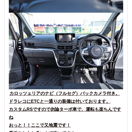
カロッツェリアのナビ（フルセグ）バックカメラ付き。
ドラレコにETCと一通りの装備は付いております。
カスタムRSですので勿論ターボ車で、運転も楽ちんです
ね
おっと！！ここで又地震です！