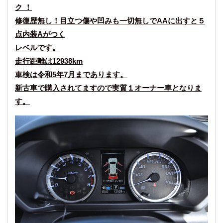
ク ！
修復歴無し！目立つ傷や凹みも一切無しでAAに出すと５
点内装Aがつく
レベルです。
走行距離は12938km
車検は令和5年7月まであります。
新古車で購入されてますので実質１オーナー車となりま
す。