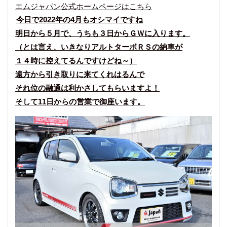
エムジャパン公式ホームページはこちら
今日で2022年の4月もオシマイですね
明日から５月で、うちも３日からＧＷに入ります。
（とは言え、いきなりアルトターボＲＳの納車が
１４時に控えてるんですけどね～）
遠方から引き取りに来てくれはるんで
それ位の融通は利かさしてもらいますよ！
そして11日からの営業で御座います。