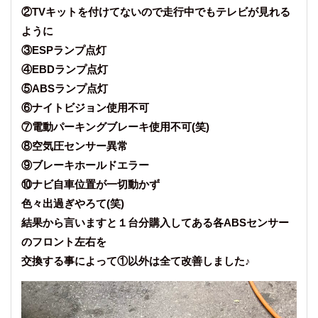
②TVキットを付けてないので走行中でもテレビが見れる
ように
③ESPランプ点灯
④EBDランプ点灯
⑤ABSランプ点灯
⑥ナイトビジョン使用不可
⑦電動パーキングブレーキ使用不可(笑)
⑧空気圧センサー異常
⑨ブレーキホールドエラー
⑩ナビ自車位置が一切動かず
色々出過ぎやろて(笑)
結果から言いますと１台分購入してある各ABSセンサー
のフロント左右を
交換する事によって①以外は全て改善しました♪