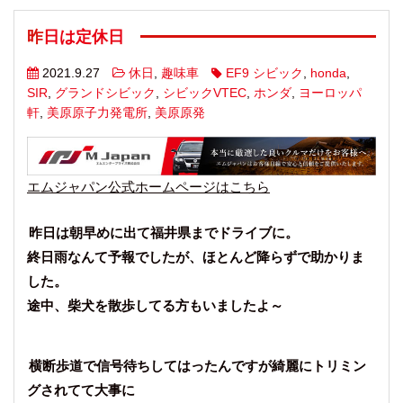
昨日は定休日
2021.9.27
休日
,
趣味車
EF9 シビック
,
honda
,
SIR
,
グランドシビック
,
シビックVTEC
,
ホンダ
,
ヨーロッパ
軒
,
美原原子力発電所
,
美原原発
エムジャパン公式ホームページはこちら
昨日は朝早めに出て福井県までドライブに。
終日雨なんて予報でしたが、ほとんど降らずで助かりま
した。
途中、柴犬を散歩してる方もいましたよ～
横断歩道で信号待ちしてはったんですが綺麗にトリミン
グされてて大事に