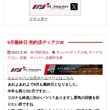
ツイッター
9月最終日 売約済ディアスW
2021.9.30
売約済み
サンバーディアスW
,
ディアス
ワゴン
,
京都 サンバー
,
京都中古車
エムジャパン公式ホームページはこちら
あれよあれよで9月も最終日となりました。
今年も残り3か月ですか…
コロナも終息に向かいつつ？ありますし景気の回復を祈
りたい所ですね