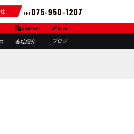
075-950-1207
せ
TEL
BLOG
COMPANY
ブログ
ス
会社紹介