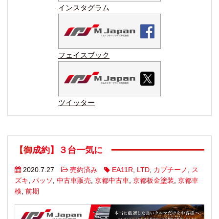
インスタグラム
フェイスブック
ツイッター
【御成約】３台一気に
2020.7.27
売約済み
EA11R
,
LTD
,
カプチーノ
,
ス
ズキ
,
パッソ
,
中古車販売
,
京都中古車
,
京都板金塗装
,
京都車
検
,
前期