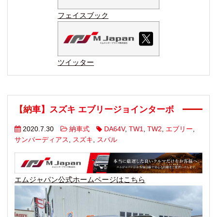
フェイスブック
ツイッター
【納車】スズキ エブリージョインターボ
2020.7.30
納車式
DA64V
,
TW1
,
TW2
,
エブリー
,
サンバーディアス
,
スズキ
,
スバル
エムジャパン公式ホームページはこちら