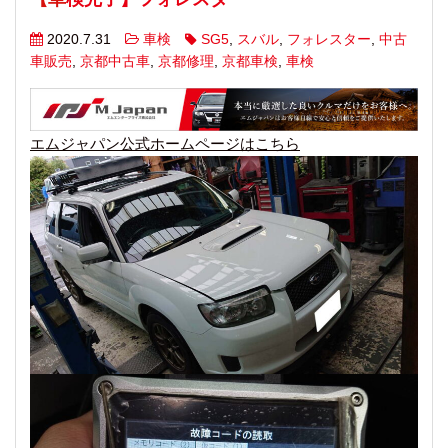
2020.7.31
車検
SG5
,
スバル
,
フォレスター
,
中古
車販売
,
京都中古車
,
京都修理
,
京都車検
,
車検
エムジャパン公式ホームページはこちら