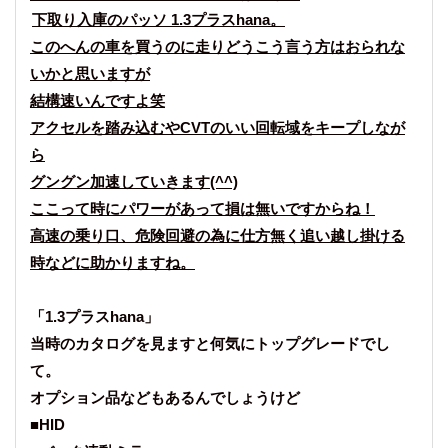
下取り入庫のパッソ 1.3プラスhana。
このへんの車を買うのに走りどうこう言う方はおられな
いかと思いますが
結構速いんですよ笑
アクセルを踏み込むやCVTのいい回転域をキープしなが
ら
グングン加速していきます(^^)
ここって時にパワーがあって損は無いですからね！
高速の乗り口、危険回避の為に仕方無く追い越し掛ける
時などに助かりますね。
「1.3プラスhana」
当時のカタログを見ますと何気にトップグレードでし
て。
オプション品などもあるんでしょうけど
■HID