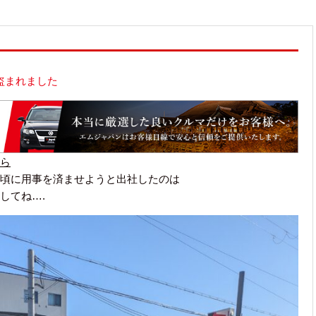
盗まれました
ら
頃に用事を済ませようと出社したのは
してね….