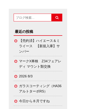
最近の投稿
【売約済】ハイエース＆ミ
ライース 【新規入庫】サ
ンバー
マークX車検 Z34フェアレ
ディ マウント類交換
2026 8/3
ガラスコーティング（HA36
アルトターボRS）
今日から８月ですね