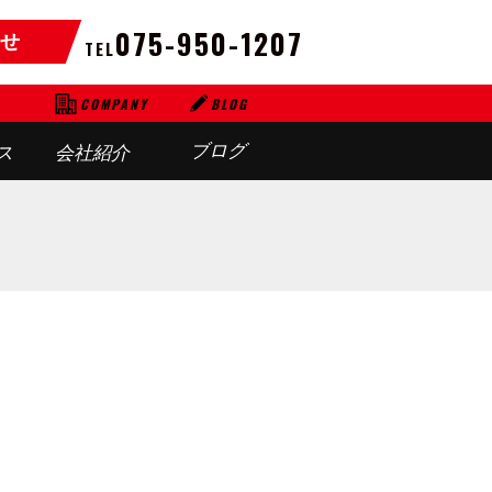
075-950-1207
せ
TEL
BLOG
COMPANY
ブログ
ス
会社紹介