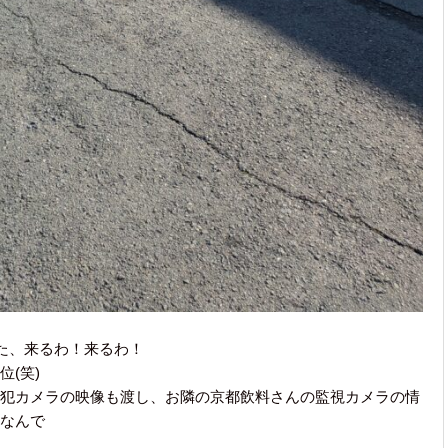
たた、来るわ！来るわ！
(笑)
犯カメラの映像も渡し、お隣の京都飲料さんの監視カメラの情
なんで
。