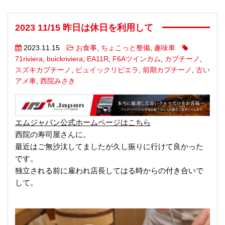
2023 11/15 昨日は休日を利用して
2023.11.15
お食事
,
ちょこっと整備
,
趣味車
71riviera
,
buickriviera
,
EA11R
,
F6Aツインカム
,
カプチーノ
,
スズキカプチーノ
,
ビュイックリビエラ
,
前期カプチーノ
,
古い
アメ車
,
西院みさき
エムジャパン公式ホームページはこちら
西院の寿司屋さんに。
最近はご無沙汰してましたが久し振りに行けて良かった
です。
独立される前に雇われ店長してはる時からの付き合いで
して。