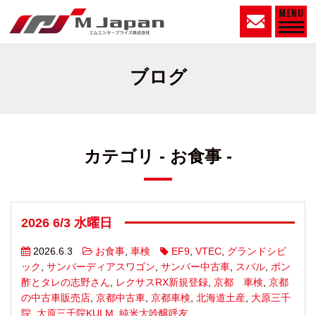
MENU
ブログ
カテゴリ - お食事 -
2026 6/3 水曜日
2026.6.3
お食事
,
車検
EF9
,
VTEC
,
グランドシビ
ック
,
サンバーディアスワゴン
,
サンバー中古車
,
スバル
,
ポン
酢とタレの志野さん
,
レクサスRX新規登録
,
京都 車検
,
京都
の中古車販売店
,
京都中古車
,
京都車検
,
北海道土産
,
大原三千
院
,
大原三千院KULM
,
純米大吟醸呼友